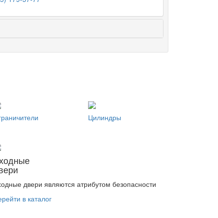
граничители
Цилиндры
ходные
вери
ходные двери являются атрибутом безопасности
ерейти в каталог