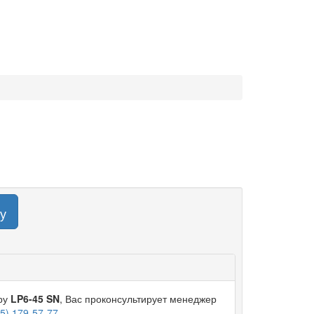
у
ару
LP6-45 SN
, Вас проконсультирует менеджер
95) 179-57-77