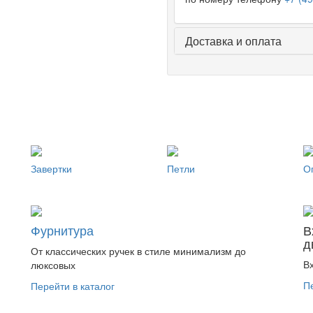
Доставка и оплата
Завертки
Петли
О
Фурнитура
В
д
От классических ручек в стиле минимализм до
В
люксовых
П
Перейти в каталог