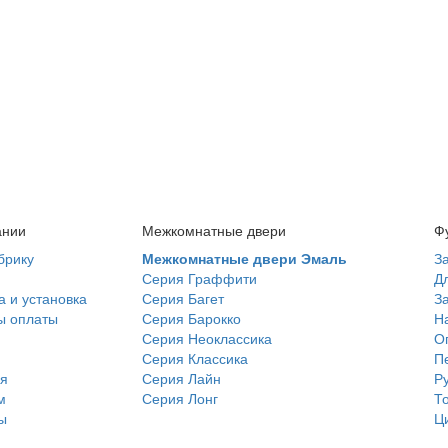
ании
Межкомнатные двери
Ф
брику
Межкомнатные двери Эмаль
З
Серия Граффити
Д
а и установка
Серия Багет
З
ы оплаты
Серия Барокко
Н
Серия Неоклассика
О
Серия Классика
П
я
Серия Лайн
Р
м
Серия Лонг
Т
ы
Ц