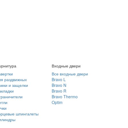
урнитура
Входные двери
авертки
Все входные двери
ля раздвижных
Bravo L
амки и защелки
Bravo N
акладки
Bravo R
граничители
Bravo Thermo
етли
Optim
учки
орцевые шпингалеты
илиндры