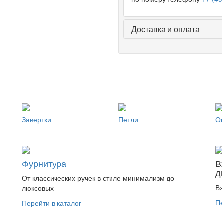
Доставка и оплата
Завертки
Петли
О
Фурнитура
В
д
От классических ручек в стиле минимализм до
В
люксовых
П
Перейти в каталог