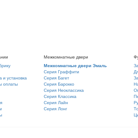
ании
Межкомнатные двери
Ф
брику
Межкомнатные двери Эмаль
З
Серия Граффити
Д
а и установка
Серия Багет
З
ы оплаты
Серия Барокко
Н
Серия Неоклассика
О
Серия Классика
П
я
Серия Лайн
Р
м
Серия Лонг
Т
ы
Ц