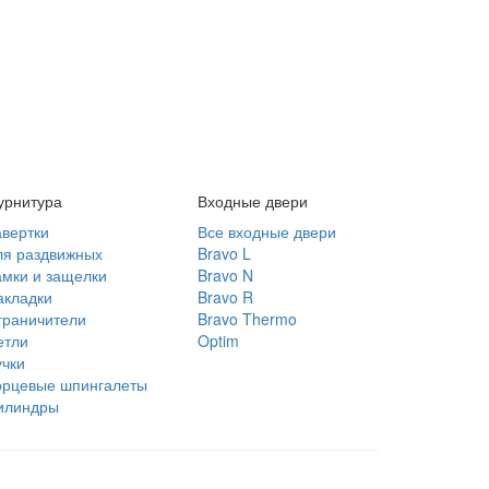
урнитура
Входные двери
авертки
Все входные двери
ля раздвижных
Bravo L
амки и защелки
Bravo N
акладки
Bravo R
граничители
Bravo Thermo
етли
Optim
учки
орцевые шпингалеты
илиндры