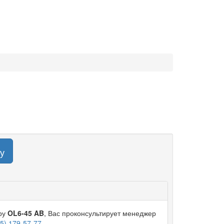
у
ару
OL6-45 AB
, Вас проконсультирует менеджер
95) 179-57-77