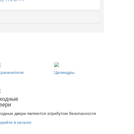
граничители
Цилиндры
ходные
вери
ходные двери являются атрибутом безопасности
ерейти в каталог