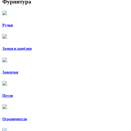
Фурнитура
Ручки
Замки и защёлки
Завертки
Петли
Ограничители