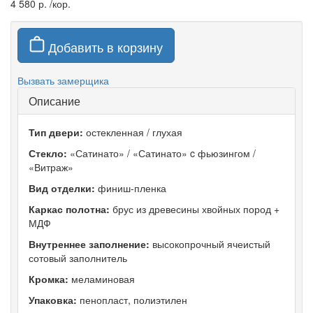
4 580 р.
/кор.
Добавить в корзину
Вызвать замерщика
Описание
Тип двери:
остекленная / глухая
Стекло:
«Сатинато» / «Сатинато» c фьюзингом /
«Витраж»
Вид отделки:
финиш-пленка
Каркас полотна:
брус из древесины хвойных пород +
МДФ
Внутреннее заполнение:
высокопрочный ячеистый
сотовый заполнитель
Кромка:
меламиновая
Упаковка:
пенопласт, полиэтилен