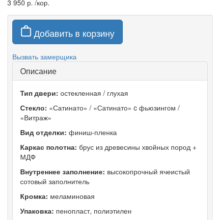
3 950 р.
/кор.
Добавить в корзину
Вызвать замерщика
Описание
Тип двери:
остекленная / глухая
Стекло:
«Сатинато» / «Сатинато» c фьюзингом /
«Витраж»
Вид отделки:
финиш-пленка
Каркас полотна:
брус из древесины хвойных пород +
МДФ
Внутреннее заполнение:
высокопрочный ячеистый
сотовый заполнитель
Кромка:
меламиновая
Упаковка:
пенопласт, полиэтилен