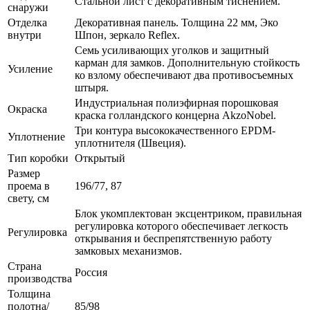
Стальной лист с декоративным тиснением.
снаружи
Отделка
Декоративная панель. Толщина 22 мм, Эко
внутри
Шпон, зеркало Reflex.
Семь усиливающих уголков и защитный
карман для замков. Дополнительную стойкость
Усиление
ко взлому обеспечивают два противосъемных
штыря.
Индустриальная полиэфирная порошковая
Окраска
краска голландского концерна AkzoNobel.
Три контура высококачественного EPDM-
Уплотнение
уплотнителя (Швеция).
Тип коробки
Открытый
Размер
проема в
196/77, 87
свету, см
Блок укомплектован эксцентриком, правильная
регулировка которого обеспечивает легкость
Регулировка
открывания и беспрепятственную работу
замковых механизмов.
Страна
Россия
производства
Толщина
полотна/
85/98