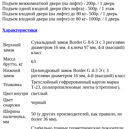
Подъем межкомнатной двери (на лифте) - 200р. / 1 дверь
Подъем одной входной двери (без лифта) - 500р. / 1 этаж
Подъем входной двери (на лифте) до 80 кг- 500р. / 1 дверь
Подъем входной двери (на лифте) от 80 кг- 1000р. / 1 дверь
Характеристики
Сувальдный замок Border G 8-6 Э с 3 ригелями
Верхний
диаметром 16 мм, 4 ключа 97 мм, 4-й (высший)
замок
класс
Масса
63
брутто, кг
Нижний
Цилиндровый замок Border G 4-3 Э с 3
замок
ригелями диаметром 16 мм, 4-й (высший) класс
Трехслойный гофрированный картон марки
Упаковка
Т-23, полипропиленовые ленты (стреппинг).
Цвет внутри
светлый
Цвет
черный
снаружи
Ширина
50 (у других производителей, как правило, не
наличника,
более 36 мм).
мм
Стабильно точные геометрические показатели,