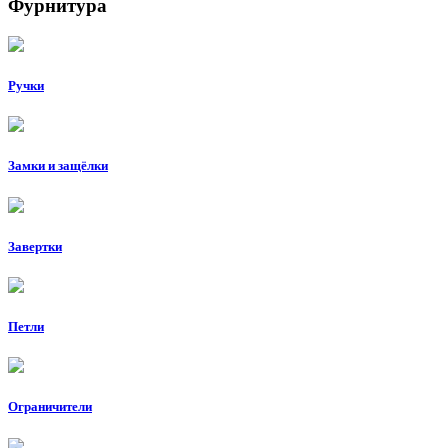
Фурнитура
Ручки
Замки и защёлки
Завертки
Петли
Ограничители