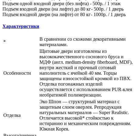
Подъем одной входной двери (без лифта) - 500р. / 1 этаж
Подъем входной двери (на лифте) до 80 кг- 500р. / 1 дверь
Подъем входной двери (на лифте) от 80 кг- 1000р. / 1 дверь
Характеристики
В сравнении со схожими декоративными
*
материалами.
Щитовые двери изготовлены из
высококачественного соснового бруса и
МДФ (англ. medium-density fiberboard, MDF),
внутри жесткий и прочный сотовый
Особенности
наполнитель с ячейкой 40 мм. Торцы
защищены износостойкой кромкой из ПВХ.
Отделка погонажных изделий
осуществляется с использованием PUR-клея
необратимой полимеризации.
Эко Шпон — структурный материал с
защитным слоем оверлея. Репродукция
натуральных материалов — Super Realistic.
Отделка
Отличается высокой* стойкостью к
истиранию и механическим повреждениям.
Южная Корея.
Высота/ширина,